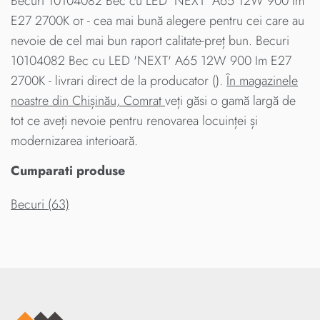
Becuri 10104082 Bec cu LED 'NEXT' A65 12W 900 Im
E27 2700K от - cea mai bună alegere pentru cei care au
nevoie de cel mai bun raport calitate-preț bun. Becuri
10104082 Bec cu LED 'NEXT' A65 12W 900 Im E27
2700K - livrari direct de la producator ().
În magazinele
noastre din Chișinău, Comrat
veți găsi o gamă largă de
tot ce aveți nevoie pentru renovarea locuinței și
modernizarea interioară.
Cumparati produse
Becuri (63)