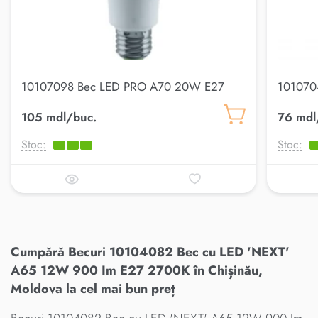
10107098 Bec LED PRO A70 20W E27
101070
6500K
5W E14
105 mdl/buc.
76 mdl
Stoc:
Stoc:
Cumpără Becuri 10104082 Bec cu LED 'NEXT'
A65 12W 900 Im E27 2700K în Chișinău,
Moldova la cel mai bun preț