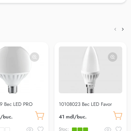
9 Bec LED PRO
10108023 Bec LED Favor
W E27 3000K
C37 5W E14 4000K
/buc.
41 mdl/buc.
Stoc: