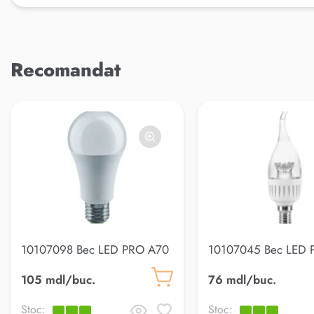
Recomandat
10107098 Bec LED PRO A70
10107045 Bec LED 
20W E27 6500K
Breeze Clear 5W E
105 mdl/buc.
76 mdl/buc.
Stoc:
Stoc: