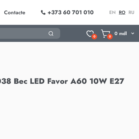
+373 60 701 010
Contacte
EN
RO
RU
0
mdl
0
0
038 Bec LED Favor A60 10W E27