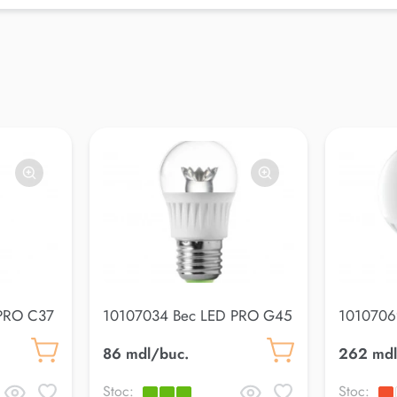
PRO C37
10107034 Bec LED PRO G45
1010706
14 3000K
Clear 7W E27 3000K
G105 18
86 mdl/buc.
262 mdl
Stoc:
Stoc: