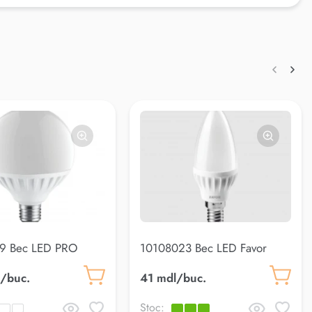
9 Bec LED PRO
10108023 Bec LED Favor
W E27 3000K
C37 5W E14 4000K
/buc.
41 mdl/buc.
Stoc: