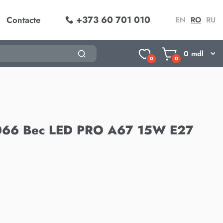
+373 60 701 010
Contacte
EN
RO
RU
0
mdl
0
0
066 Bec LED PRO A67 15W E27