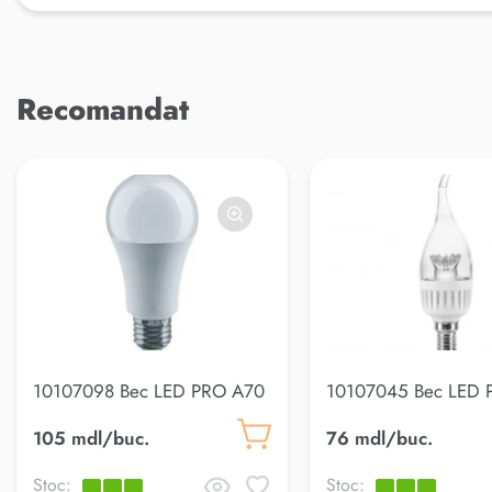
Recomandat
10107098 Bec LED PRO A70
10107045 Bec LED 
20W E27 6500K
Breeze Clear 5W E
105 mdl/buc.
76 mdl/buc.
Stoc:
Stoc: