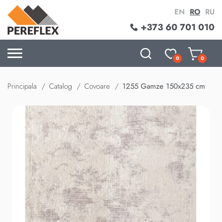
EN
RO
RU
+373 60 701 010
0
0
Principala
Catalog
Covoare
1255 Gamze 150x235 cm