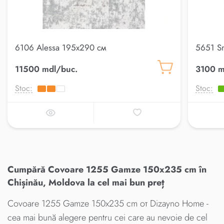
6106 Alessa 195x290 см
5651 S
11500 mdl/buc.
3100 m
Stoc:
Stoc:
Cumpără Covoare 1255 Gamze 150x235 cm în
Chișinău, Moldova la cel mai bun preț
Covoare 1255 Gamze 150x235 cm от Dizayno Home -
cea mai bună alegere pentru cei care au nevoie de cel