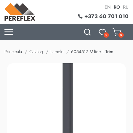
EN
RO
RU
+373 60 701 010
0
0
Principala
Catalog
Lamele
6054517 M-line L-Trim