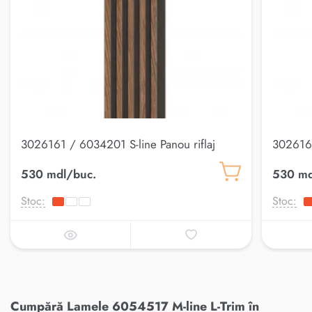
3026161 / 6034201 S-line Panou riflaj
3026167
530 mdl/buc.
530 md
Stoc:
Stoc:
Cumpără Lamele 6054517 M-line L-Trim în