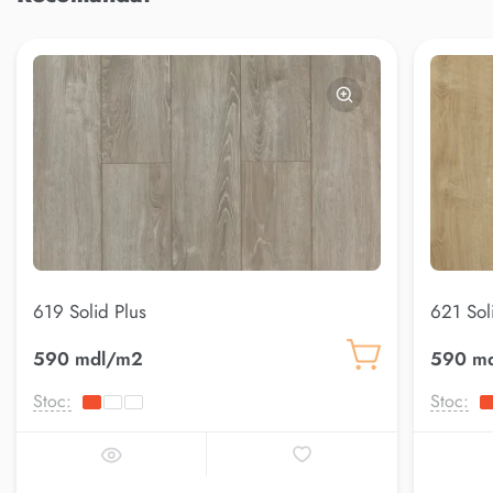
619 Solid Plus
621 Sol
590 mdl/m2
590 m
Stoc:
Stoc: