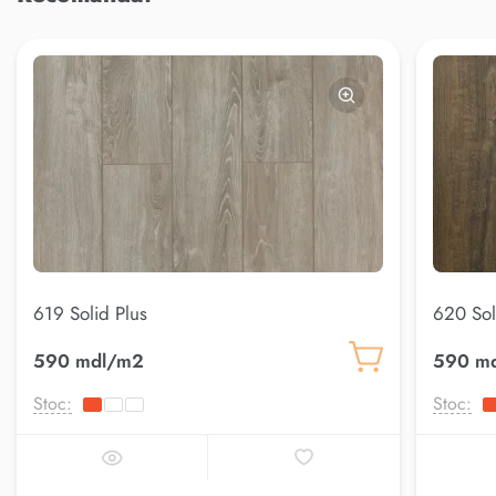
619 Solid Plus
620 Sol
590 mdl/m2
590 m
Stoc:
Stoc: