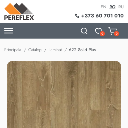
EN
RO
RU
+373 60 701 010
0
0
Principala
Catalog
Laminat
622 Solid Plus