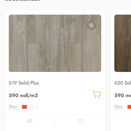
619 Solid Plus
620 Sol
590 mdl/m2
590 m
Stoc:
Stoc: