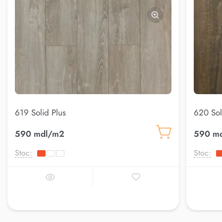
619 Solid Plus
620 Sol
590 mdl/m2
590 m
Stoc:
Stoc: