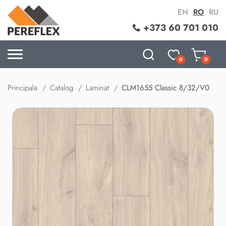
EN
RO
RU
+373 60 701 010
0
0
Principala
Catalog
Laminat
CLM1655 Classic 8/32/V0