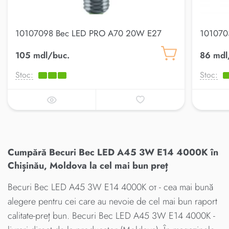
10107098 Bec LED PRO A70 20W E27
101070
6500K
E27 30
105 mdl/buc.
86 mdl
Stoc:
Stoc:
Cumpără Becuri Bec LED A45 3W E14 4000K în
Chișinău, Moldova la cel mai bun preț
Becuri Bec LED A45 3W E14 4000K от - cea mai bună
alegere pentru cei care au nevoie de cel mai bun raport
calitate-preț bun. Becuri Bec LED A45 3W E14 4000K -