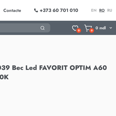
+373 60 701 010
Contacte
EN
RO
RU
0
mdl
0
0
039 Bec Led FAVORIT OPTIM A60
00K