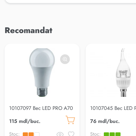
Recomandat
10107097 Bec LED PRO A70
10107045 Bec LED 
20W E27 4000K
Breeze Clear 5W E
115 mdl/buc.
76 mdl/buc.
Stoc:
Stoc: