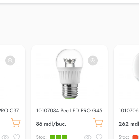
PRO C37
10107034 Bec LED PRO G45
1010706
14 3000K
Clear 7W E27 3000K
G105 18
86 mdl/buc.
262 mdl
Stoc:
Stoc: