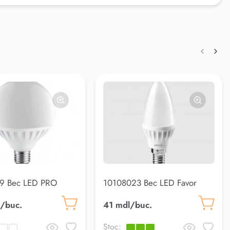
9 Bec LED PRO
10108023 Bec LED Favor
W E27 3000K
C37 5W E14 4000K
/buc.
41 mdl/buc.
Stoc: