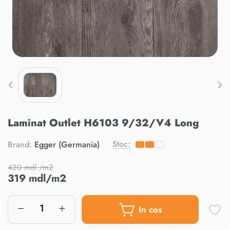
Laminat Outlet H6103 9/32/V4 Long
Stoc:
Brand:
Egger (Germania)
420 mdl /m2
319 mdl/m2
In cos